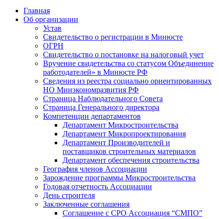
Главная
Об организации
Устав
Свидетельство о регистрации в Минюсте
ОГРН
Свидетельство о постановке на налоговый учет
Вручение свидетельства со статусом Объединение
работодателей» в Минюсте РФ
Сведения из реестра социально ориентированных
НО Минэкономразвития РФ
Страница Наблюдательного Совета
Страница Генерального директора
Компетенции департаментов
Департамент Микростроительства
Департамент Микропроектирования
Департамент Производителей и
поставщиков строительных материалов
Департамент обеспечения строительства
География членов Ассоциации
Зарождение программы Микростроительства
Годовая отчетность Ассоциации
День строителя
Заключенные соглашения
Соглашение с СРО Ассоциация “СМПО”