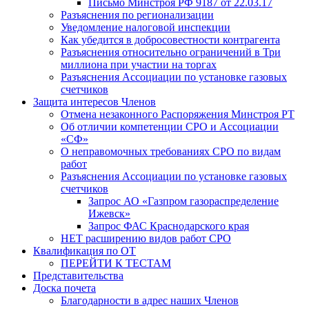
Письмо Минстроя РФ 9187 от 22.03.17
Разъяснения по регионализации
Уведомление налоговой инспекции
Как убедится в добросовестности контрагента
Разъяснения относительно ограничений в Три
миллиона при участии на торгах
Разъяснения Ассоциации по установке газовых
счетчиков
Защита интересов Членов
Отмена незаконного Распоряжения Минстроя РТ
Об отличии компетенции СРО и Ассоциации
«СФ»
О неправомочных требованиях СРО по видам
работ
Разъяснения Ассоциации по установке газовых
счетчиков
Запрос АО «Газпром газораспределение
Ижевск»
Запрос ФАС Краснодарского края
НЕТ расширению видов работ СРО
Квалификация по ОТ
ПЕРЕЙТИ К ТЕСТАМ
Представительства
Доска почета
Благодарности в адрес наших Членов