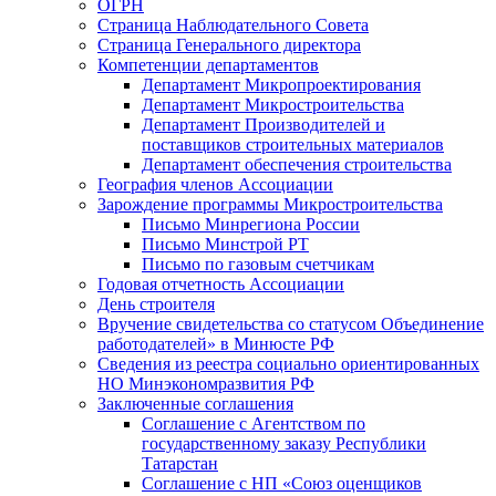
ОГРН
Страница Наблюдательного Совета
Страница Генерального директора
Компетенции департаментов
Департамент Микропроектирования
Департамент Микростроительства
Департамент Производителей и
поставщиков строительных материалов
Департамент обеспечения строительства
География членов Ассоциации
Зарождение программы Микростроительства
Письмо Минрегиона России
Письмо Минстрой РТ
Письмо по газовым счетчикам
Годовая отчетность Ассоциации
День строителя
Вручение свидетельства со статусом Объединение
работодателей» в Минюсте РФ
Сведения из реестра социально ориентированных
НО Минэкономразвития РФ
Заключенные соглашения
Соглашение с Агентством по
государственному заказу Республики
Татарстан
Соглашение с НП «Союз оценщиков