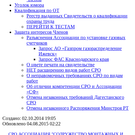
Уголок юмора
Квалификация по ОТ
Реестр выданных Свидетельств о квалификации
охраны труда
ПЕРЕЙТИ К ТЕСТАМ
Защита интересов Членов
Разъяснения Ассоциации по установке газовых
счетчиков
Запрос АО «Газпром газораспределение
Ижевск»
Запрос ФАС Краснодарского края
О цвете печати на свидетельстве
НЕТ расширению видов работ СРО
О неправомочных требованиях СРО по видам
работ
Об отличии компетенции СРО и Ассоциации
«СФ»
Отмена незаконных требований Дагестанского
СРО
Отмена незаконного Распоряжения Минстроя РТ
Создано: 02.10.2014 19:05
Обновлено 04.08.2015 02:22
СРО АССОЦИАЦИЯ "СОДРУЖЕСТВО МОНТАЖНЫХ И