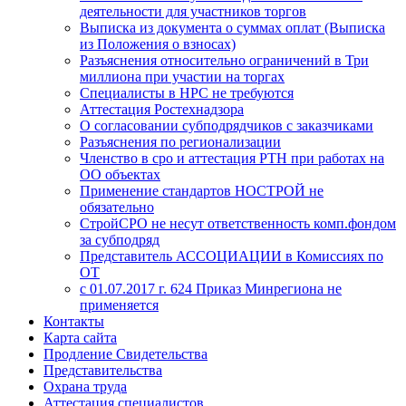
деятельности для участников торгов
Выписка из документа о суммах оплат (Выписка
из Положения о взносах)
Разъяснения относительно ограничений в Три
миллиона при участии на торгах
Специалисты в НРС не требуются
Аттестация Ростехнадзора
О согласовании субподрядчиков с заказчиками
Разъяснения по регионализации
Членство в сро и аттестация РТН при работах на
ОО объектах
Применение стандартов НОСТРОЙ не
обязательно
СтройСРО не несут ответственность комп.фондом
за субподряд
Представитель АССОЦИАЦИИ в Комиссиях по
ОТ
с 01.07.2017 г. 624 Приказ Минрегиона не
применяется
Контакты
Карта сайта
Продление Свидетельства
Представительства
Охрана труда
Аттестация специалистов